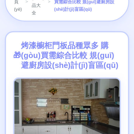
頁
>
>
買需綜合比較 規(guī)避廚房設
品大
(yè)
(shè)計(jì)盲區(qū)
全
烤漆櫥柜門板品種眾多 購
(gòu)買需綜合比較 規(guī)
避廚房設(shè)計(jì)盲區(qū)