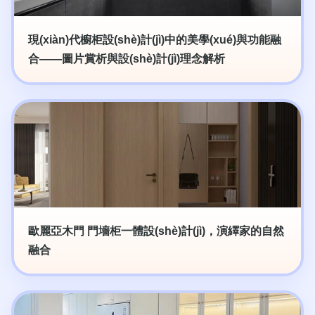
現(xiàn)代櫥柜設(shè)計(jì)中的美學(xué)與功能融
合——圖片賞析與設(shè)計(jì)理念解析
歐麗亞木門 門墻柜一體設(shè)計(jì)，演繹家的自然
融合