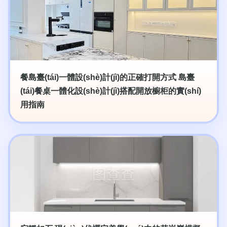
餐島臺(tái)一體設(shè)計(jì)的正確打開方式 島臺
(tái)餐桌一體化設(shè)計(jì)搭配開放櫥柜的實(shí)
用指南