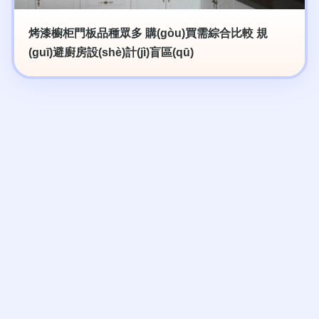
烤漆櫥柜門板品種眾多 購(gòu)買需綜合比較 規
(guī)避廚房設(shè)計(jì)盲區(qū)