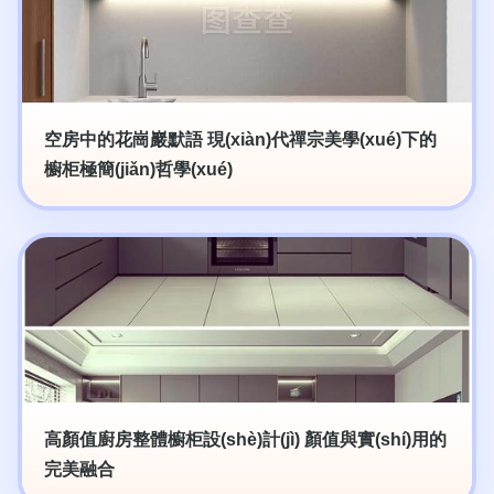
空房中的花崗巖默語 現(xiàn)代禪宗美學(xué)下的
櫥柜極簡(jiǎn)哲學(xué)
高顏值廚房整體櫥柜設(shè)計(jì) 顏值與實(shí)用的
完美融合