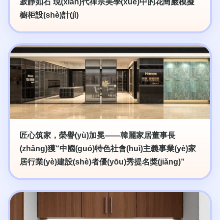
寂靜如石 現(xiàn)代禪宗美學(xué)中的花崗巖模擬
櫥柜設(shè)計(jì)
匠心筑家，榮譽(yù)加冕——韓麗家居董事長
(zhǎng)獲“中國(guó)特色社會(huì)主義事業(yè)家
居行業(yè)建設(shè)者優(yōu)秀提名獎(jiǎng)”