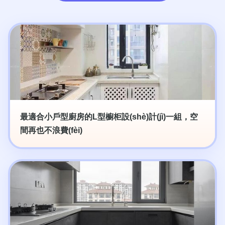
最適合小戶型廚房的L型櫥柜設(shè)計(jì)一組，空
間再也不浪費(fèi)